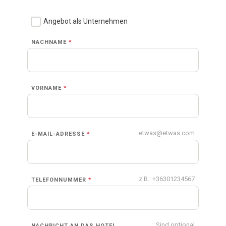
Angebot als Unternehmen
NACHNAME
*
VORNAME
*
etwas@etwas.com
E-MAIL-ADRESSE
*
z.B.: +36301234567
TELEFONNUMMER
*
Sind optional
NACHRICHT AN DAS HOTEL