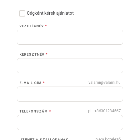
Cégként kérek ajánlatot
VEZETÉKNÉV
*
KERESZTNÉV
*
valami@valami.hu
E-MAIL CÍM
*
pl.: +36301234567
TELEFONSZÁM
*
Nem kötelező
ÜZENET A SZÁLLODÁNAK